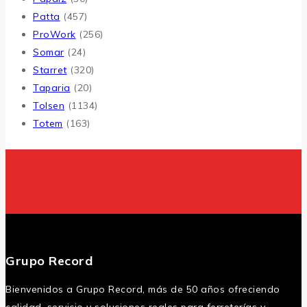
Patta
(457)
ProWork
(256)
Somar
(24)
Starret
(320)
Taparia
(20)
Tolsen
(1134)
Totem
(163)
Grupo Record
Bienvenidos a Grupo Record, más de 50 años ofreciendo
calidad, servicio y soluciones reales para ferreterías y